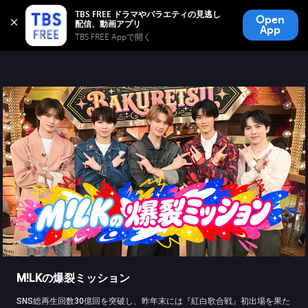
TBS FREE
TBS FREE ドラマやバラエティの見逃し
Open
無料見逃し配信
App
TBS FREE Appで開く 
M!LKの爆裂ミッション
SNS総再生回数30億回を突破し、昨年末には『紅白歌合戦』初出場を果た