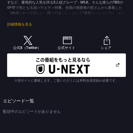
すなど、爆発的な人気を誇る5人組グループ・M!LK。そんな彼らのTBSの
GP帯で初となる冠バラエティ特番。全国の視聴者の皆さんから募集した
「M!LKにやってほしい・調べてほしい」という“爆裂ミッション”に、メン
バーが全力で挑む。スタジオには、ミッション見届け人として島崎和歌
子、滝沢カレン、吉村崇（平成ノブシコブシ）が参加。ミッションに挑戦
詳細情報を見る
するメンバーの様子を見守りながら先輩ならではの鋭い一言も！？
(C)TBS
公式X（Twitter）
公式サイト
シェア
※別サイトに遷移します。ご覧いただくには有料会員登録が必要です。
エピソード一覧
配信中のエピソードがありません