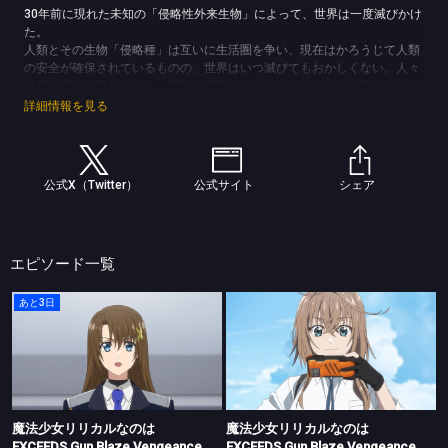
30年前に現れた未知の「侵略性外来生物」によって、世界は一度滅びかけ
た。
人類とその生物「侵略種」は互いに生活圏を争い、現在はかろうじて人類
の安全が確保されているものの、世界はいつ滅びてもおかしくない。人々
は死と滅びを恐れながら、危険や災害から目を逸らすように日常を生きて
いる。そんな世界の中、国連危険生物調査機関「EXCEEDS」は、侵略種
詳細情報を見る
による危機と災害を退けるために活動を開始した。
物語のはじまりは極東の島国「瑞穂」。離島で暮らす、侵略種駆除ハンタ
ーの少女・久瀬シイナ。たったひとりの家族である妹セツナと静かに暮ら
すことを望むシイナに訪れる事件とは――？
公式X（Twitter）
公式サイト
シェア
(C)NANOHA EXCEEDS PROJECT
エピソード一覧
あと3日
魔法少女リリカルなのは EXCEEDS Gun Blaze Vengeance
魔法少女リリカルなのは EXCEEDS Gun Blaze Vengeance
#05 遭遇
#01 久瀬シイナ Origin
魔法少女リリカルなのは
魔法少女リリカルなのは
EXCEEDS Gun Blaze Vengeance
EXCEEDS Gun Blaze Vengeance