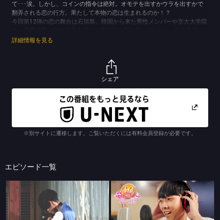
て･･･涙。しかし、コインの指令は絶対。オモテを出すかウラを出すかで
翻弄される恋の行方。果たして本物の恋は生まれるのか！？
今回第12弾の恋の舞台は石垣島。韓国から来た男性メンバーや京大大学院
生、恋愛経験ゼロの社長令嬢など個性的な男女7人が出会い、南の島で
今、新たな恋の物語が始まる！
詳細情報を見る
(C)TBS
シェア
※別サイトに遷移します。ご覧いただくには有料会員登録が必要です。
エピソード一覧
恋んトス season12
恋んトス season12
#1 初日でキス！？ハグ！？
Episode０