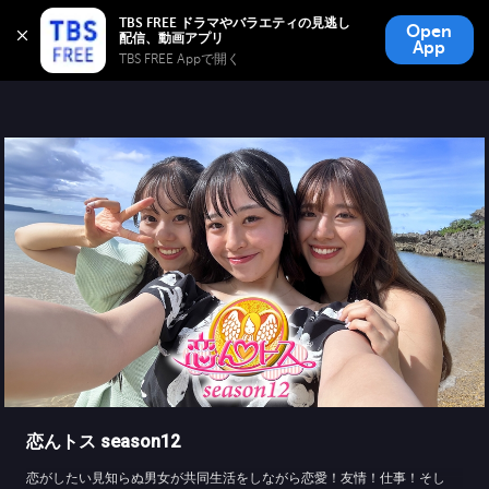
TBS FREE
TBS FREE ドラマやバラエティの見逃し
Open
無料見逃し配信
App
TBS FREE Appで開く 
恋んトス season12
恋がしたい見知らぬ男女が共同生活をしながら恋愛！友情！仕事！そし