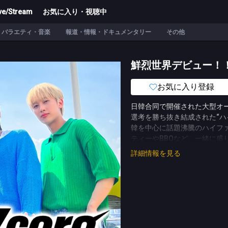
ve/Stream
お気に入り・視聴中
バラエティ・音楽
報道・情報・ドキュメンタリー
その他
鮮烈世界デビュー！
お気に入り登録
日韓合同で開催された大型オーディシ
選考を勝ち抜き結成された“ハ
韓を中心に話題沸騰のハイフ
ティーやBBQなど、一緒に
話や、日常の過ごし方などハ
詳細情報を見る
(C)TBS