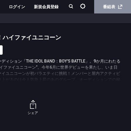
ログイン
新規会員登録
番組表
！ハイファイユニコーン
ョン「THE IDOL BAND：BOY'S BATTLE」。9か月にわたる
イファイユニコーン”。今年6月に世界デビューを果たし、いま日
ァイユニコーンが初バラエティに挑戦！メンバーと屋内アクティビ
盛り上がるのは今人気急上昇のあのグループ。オーディションでの秘
イファイユニコーンの素顔と魅力に迫る！
シェア