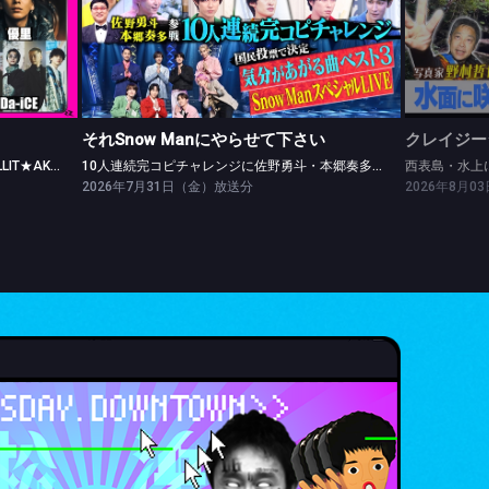
それSnow Manにやらせて下さい
【Part.1】＝LOVE★EBiDAN★Da-iCE★ILLIT★AKB48
10人連続完コピチャレンジに佐野勇斗・本郷奏多参戦＆Snow Man SPライブ
それSnow Manにやらせて下さい
クレイジー
【Part.1】＝LOVE★EBiDAN★Da-iCE★ILLIT★AKB48
10人連続完コピチャレンジに佐野勇斗・本郷奏多参戦＆Snow Man SPライブ
2026年7月31日（金）放送分
2026年8月