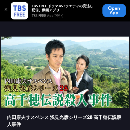
TBS FREE
TBS FREE ドラマやバラエティの見逃し
Open
無料見逃し配信
App
TBS FREE Appで開く 
内田康夫サスペンス 浅見光彦シリーズ28 高千穂伝説殺
人事件