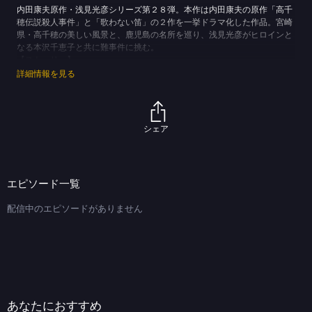
内田康夫原作・浅見光彦シリーズ第２８弾。本作は内田康夫の原作「高千
穂伝説殺人事件」と「歌わない笛」の２作を一挙ドラマ化した作品。宮崎
県・高千穂の美しい風景と、鹿児島の名所を巡り、浅見光彦がヒロインと
なる本沢千恵子と共に難事件に挑む。
【ストーリー】
天才バイオリニスト・本沢千恵子（戸田菜穂）とお見合いをしていたルポ
詳細情報を見る
ライターの浅見光彦（沢村一樹）。近々フランスへ留学予定の千恵子に
は、結婚話は全く現実感のないものだったが、千恵子の父親である誠一
（竜雷太）は真剣だった。「光彦くん。もし万一の時には、千恵子の相談
相手になってやってください」という言葉を残して３日後、誠一が失踪し
シェア
てしまう。千恵子から電話を受けた光彦は、約束通り本沢家に駆けつけ
る。本沢家には録音された謎の電話がメッセージのように残されていた。
「ブツはニュータバルから高千穂へ運びました。受け取ったのは市川で、
詳細は帆村に聞いてください」。その言葉を手がかりに、光彦と千恵子は
エピソード一覧
高千穂へ向かうのだが、そこでは手がかりの１人、元町会議員の帆村（星
村晃）が高架鉄橋から転落事故死したという事件が起こっていた。さらに
配信中のエピソードがありません
は誠一の消息が掴めず、千恵子の心は乱れるばかりだった。そんなときに
頼りになるのは、光彦の思いもよらない推理であった。いつのまにか千恵
子の中に、光彦に対する好意以上の思いが湧き上がるのだった。光彦と千
恵子の２人が、もう１人の手掛かりである市川（神山繁）を訪ねると、市
川の面倒を見ている市の職員・長田幹夫（鈴木一真）と出会う。
(C)テレパック／TBS (C)内田康夫
あなたにおすすめ