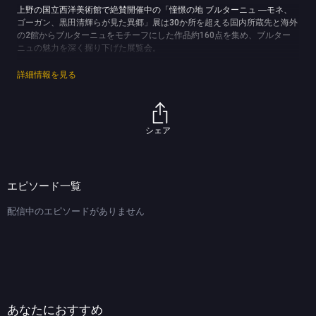
上野の国立西洋美術館で絶賛開催中の「憧憬の地 ブルターニュ ―モネ、
ゴーガン、黒田清輝らが見た異郷」展は30か所を超える国内所蔵先と海外
の2館からブルターニュをモチーフにした作品約160点を集め、ブルター
ニュの魅力を深く掘り下げた展覧会。
本展のアンバサダーである杏がパリロケを敢行！フランスの異郷「ブルタ
詳細情報を見る
ーニュ」に魅せられたモネ、ゴーガンらの作品が来日すると聞き、作品に
秘められたエピソードを探りに出かけます。
19世紀後半から20世紀にかけ多くの画家たちが魅了されたフランス最果
シェア
ての地。
彼らはなぜこの地を訪れ、カンヴァスに何を描こうとしたのか…
ブルターニュに魅せられた芸術家たちの心情に迫るとともに、藤田嗣治を
エピソード一覧
はじめとする当時パリで活躍した日本人画家たちの足跡も辿ります。
配信中のエピソードがありません
【展覧会概要】
「憧憬の地 ブルターニュ ―モネ、ゴーガン、黒田清輝らが見た異郷」展
開催期間：2023年6月11日（日）まで
(C)TBS
あなたにおすすめ