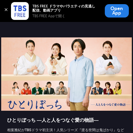
TBS FREE
TBS FREE ドラマやバラエティの見逃し
Open
無料見逃し配信
App
TBS FREE Appで開く 
ひとりぼっち ―人と人をつなぐ愛の物語―
相葉雅紀がTBSドラマ初主演！人気シリーズ『渡る世間は鬼ばかり』など