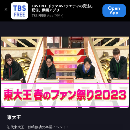
TBS FREE
TBS FREE ドラマやバラエティの見逃し
Open
無料見逃し配信
App
TBS FREE Appで開く 
東大王
初代東大王 鶴崎修功の卒業イベント！