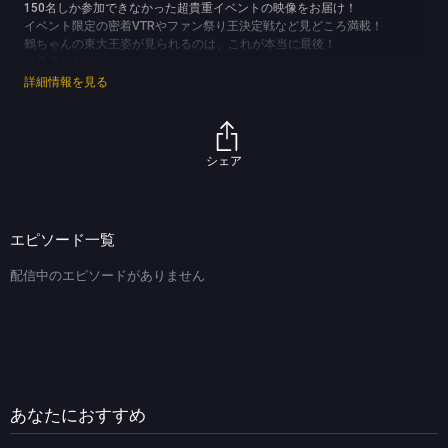
150名しか参加できなかった超貴重イベントの映像をお届け！
イベント限定の密着VTRやファン祭り王決定戦など見どころ満載！
鶴ちゃんの東大王姿が見られるのは、これが本当に最後！
お見逃しなく！
(C)TBS
詳細情報を見る
シェア
エピソード一覧
配信中のエピソードがありません
あなたにおすすめ