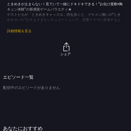
ときめきが止まらない！見ていて一緒にドキドキできる！“お化け屋敷×胸
キュン体験”の新感覚ゲームバラエティ★
ゲストたちが「ときめきキャッスル」内を歩くと、イケメン揃いの“とき
めきオバケ”がさまざまなシチュエーションで、恋愛ドラマに登場するよ
うな“きゅんトラップ”を仕掛けてくる…。ただし、ゲストたちはドキドキ
してしまうと即脱落！果たして最後までドキドキに耐えられるか…！？
詳細情報を見る
【ストーリー】
ある国のイケメン王子様は運命の相手を探していた。執事は王子に相応し
い運命の女性を見つけるべく「ときめきキャッスル」を作った。そんな城
には今日も王子に会いたいお姫様たちが集められる…
シェア
(C)TBS
エピソード一覧
配信中のエピソードがありません
あなたにおすすめ