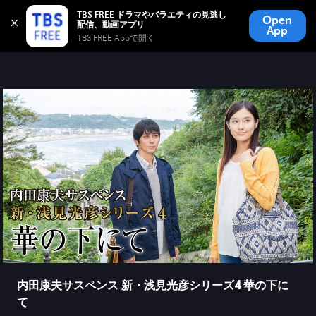
TBS FREE
TBS FREE ドラマやバラエティの見逃し
Open
無料見逃し配信
App
TBS FREE Appで開く 
内田康夫サスペンス 新・浅見光彦シリーズ4 華の下に
て