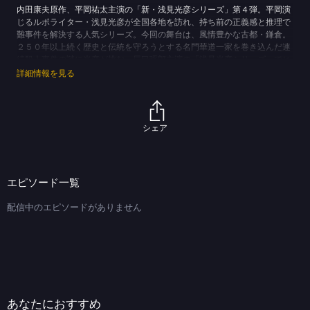
内田康夫原作、平岡祐太主演の「新・浅見光彦シリーズ」第４弾。平岡演
じるルポライター・浅見光彦が全国各地を訪れ、持ち前の正義感と推理で
難事件を解決する人気シリーズ。今回の舞台は、風情豊かな古都・鎌倉。
２５０年以上続く歴史と伝統を守ろうとする名門華道一家を巻き込んだ連
続殺人事件の謎に光彦が挑む。辰巳琢郎主演の「浅見光彦シリーズ」でヒ
ロインを演じた高橋惠子と藤田朋子の共演も見どころ。２０１８年作品。
詳細情報を見る
【ストーリー】
旅と歴史のルポライターの浅見光彦（平岡祐太）は、取材のため訪れた鎌
倉で、華道の丹正流家元の令嬢・丹野奈緒（恒松祐里）と出会う。サーフ
ィンを楽しむ奈緒のはつらつとした表情に引き寄せられる光彦。一方、２
シェア
５０年以上の伝統ある華道の家元・丹正流では、病に伏せていた当主の忠
慶（清水綋治）が、奈緒の父で娘婿の博之（高橋和也）に、新年の初生け
式で次期家元の襲名式を行うと宣言していた。その頃、奈緒に誘われて鎌
倉の街を散策していた光彦は海沿いのカフェに案内され、マスターの牧原
エピソード一覧
（益岡徹）を交えた会話から、生まれた環境や将来に悩む奈緒の苦悩を知
ることとなる。さらにひょんなことから２人は、博之と旅館の女将・冬江
配信中のエピソードがありません
（渡辺梓）の逢引を目撃してしまう。真相を聞き出そうと冬江の元に向か
った奈緒を待っていたのは、変わり果てた冬江の姿だった…。その後、光
彦は、鎌倉野菜の直売所で知り合った刑事の平山一子（藤田朋子）から、
冬江が殺されたと連絡を受ける。第一発見者が奈緒と聞き、さらには博之
が容疑者にあがっていると知った光彦は、一子とともに捜査を開始する。
(C)テレパック／TBS (C)内田康夫
あなたにおすすめ