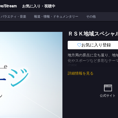
ve/Stream
お気に入り・視聴中
バラエティ・音楽
報道・情報・ドキュメンタリー
その他
ＲＳＫ地域スペシャ
お気に入り登録
地方局の原点に立ち返り、地
化やスポーツなど多彩なテー
(C)RSK
詳細情報を見る
公式サイト