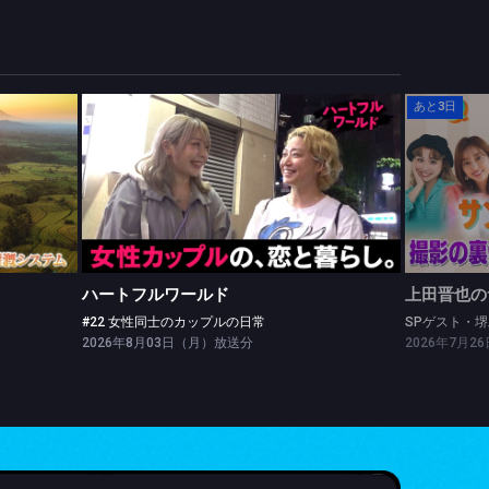
あと3日
ハートフルワールド
#22 女性同士のカップルの日常
ハートフルワールド
上田晋也の
#22 女性同士のカップルの日常
2026年8月03日（月）放送分
2026年7月