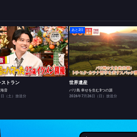
あと2日
人生最高レストラン
世界遺産
ゲスト：櫻井海音
バリ島 幸せを生む3つの源
レストラン
世界遺産
井海音
バリ島 幸せを生む3つの源
01日（土）放送分
2026年7月26日（日）放送分