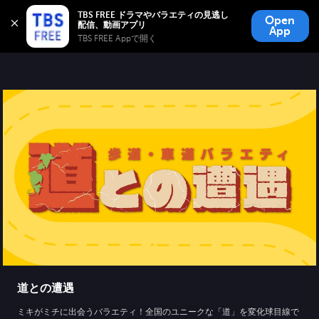
TBS FREE
TBS FREE ドラマやバラエティの見逃し
Open
無料見逃し配信
App
TBS FREE Appで開く 
道との遭遇
ミキがミチに出会うバラエティ！全国のユニークな「道」を変化球目線で