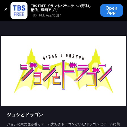
TBS FREE
TBS FREE ドラマやバラエティの見逃し
Open
無料見逃し配信
App
TBS FREE Appで開く 
ジョシとドラゴン
ジョシの家に住み着くゲーム大好きドラゴンがいた!ドラゴンはゲームに興