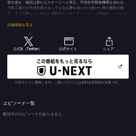
後を描き、物語は新たなステージへと突入。宇宙科学開発機構を追われ、
下町工場の２代目社長となってもなお夢を追いかけ続けた男の挑戦の物
語。全ての働く人に向けた感動のエンターテインメント巨編が、いよいよ
完結！
【ストーリー】
詳細情報を見る
全員の力を結集し、ようやく完成した佃製作所製エンジンとトランスミッ
ションを採用した帝国重工の無人トラクター「ランドクロウ」。しかし、
発売から数週間経ったあとも売り上げが伸びずにいた。一方、ギアゴース
ト＆ダイダロスが手掛ける「ダーウィン」は好調そのもので、差は開くば
公式X（Twitter）
公式サイト
シェア
かり。形勢逆転を狙う帝国重工の次期社長候補・的場（神田正輝）は、あ
る手段に出る。それは、「ダーウィン」チームに力を貸し、なおかつ帝国
重工の取引先である下請け企業に圧力をかけるというものだった。それに
より、徐々に「ダーウィン」チームから離脱企業が増え、ついには「ダー
ウィン」の在庫が底をつく。思わぬ形でライバルの勢いを止めた佃（阿部
寛）ら佃製作所のメンバーだったが、自分たちの技術力による正当な評価
※別サイトに遷移します。ご覧いただくには有料会員登録が必要です。
ではないため、心境は複雑なものだった。逆に、窮地に立たされた重田
（古舘伊知郎）と伊丹（尾上菊之助）は思わぬ一手を放ち…。
(C)池井戸潤 (C)TBS
エピソード一覧
配信中のエピソードがありません