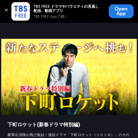
TBS FREE
TBS FREE ドラマやバラエティの見逃し
Open
無料見逃し配信
App
TBS FREE Appで開く 
下町ロケット(新春ドラマ特別編)
豪華出演陣が再び集結！連続ドラマ「下町ロケット（２０１８）」のその