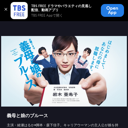
TBS FREE
TBS FREE ドラマやバラエティの見逃し
Open
無料見逃し配信
App
TBS FREE Appで開く 
義母と娘のブルース
主演・綾瀬はるか×脚本・森下佳子。キャリアウーマンの主人公が娘を持