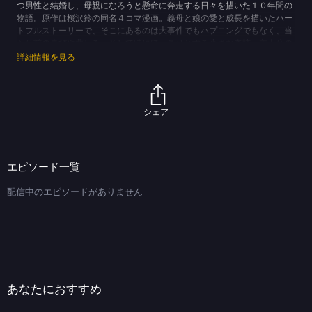
つ男性と結婚し、母親になろうと懸命に奔走する日々を描いた１０年間の
物語。原作は桜沢鈴の同名４コマ漫画。義母と娘の愛と成長を描いたハー
トフルストーリーで、そこにあるのは大事件でもハプニングでもなく、当
たり前の喜びや悲しみ、そして時にほっこりとする小さな奇跡。主人公の
キャリアウーマン・岩木亜希子を演じるのは、初の義母役に挑む綾瀬はる
詳細情報を見る
か。また、亜希子にプロポーズする子持ちのサラリーマン・宮本良一に竹
野内豊、物語の「台風の目」となる麦田章に佐藤健がふんする。
(C)TBS (C)桜沢鈴／ぶんか社
シェア
エピソード一覧
配信中のエピソードがありません
あなたにおすすめ