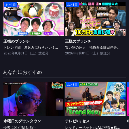
あと1日
あと1日
王様のブランチ
王様のブランチ
トレンド部「夏休みに行きたい！ひんやり涼しいエンジョイサマースポット」
買い物の達人「福原遥＆細田佳央太」
王様のブランチ
王様のブランチ
トレンド部「夏休みに行きたい！ひんやり涼しいエンジョイサマースポット」
買い物の達人「福原遥＆細田佳央太」
2026年8月01日（土）放送分
2026年8月01日（土）放送分
あなたにおすすめ
あと3日
水曜日のダウンタウン
テレビ×ミセス
怪談に関する説 ほか
レッドカーペットinLAに密着★松山ケンイチ・高橋文哉ツッパリ勝負！
水曜日のダウンタウン
テレビ×ミセス
怪談に関する説 ほか
レッドカーペットinLAに密着★松山ケンイチ・高橋文哉ツッパリ勝負！