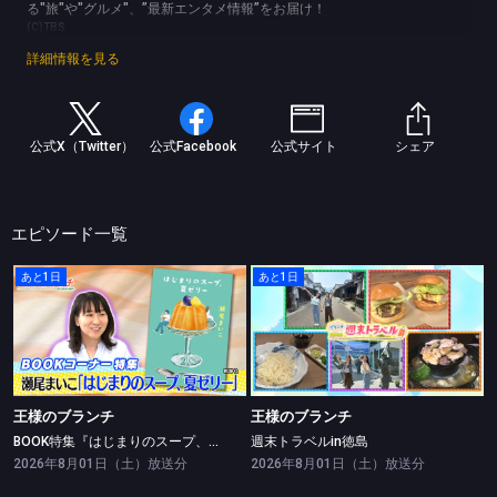
る"旅"や"グルメ"、”最新エンタメ情報”をお届け！
(C)TBS
詳細情報を見る
公式X（Twitter）
公式Facebook
公式サイト
シェア
エピソード一覧
あと1日
あと1日
王様のブランチ
王様のブランチ
BOOK特集『はじまりのスープ、夏ゼリー』瀬尾まいこ
週末トラベルin徳島
王様のブランチ
王様のブランチ
BOOK特集『はじまりのスープ、夏ゼリー』瀬尾まいこ
週末トラベルin徳島
2026年8月01日（土）放送分
2026年8月01日（土）放送分