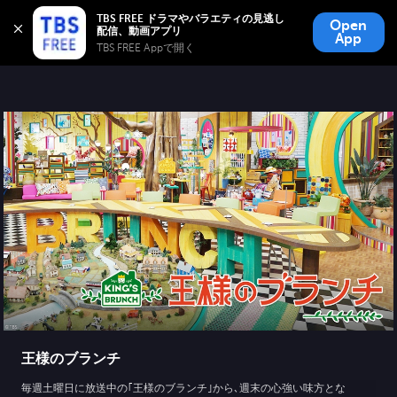
TBS FREE
TBS FREE ドラマやバラエティの見逃し
Open
無料見逃し配信
App
TBS FREE Appで開く 
王様のブランチ
毎週土曜日に放送中の｢王様のブランチ｣から､週末の心強い味方とな