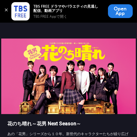
TBS FREE
TBS FREE ドラマやバラエティの見逃し
Open
無料見逃し配信
App
TBS FREE Appで開く 
花のち晴れ～花男 Next Season～
あの「花男」シリーズから１０年。新世代のキャラクターたちが繰り広げ