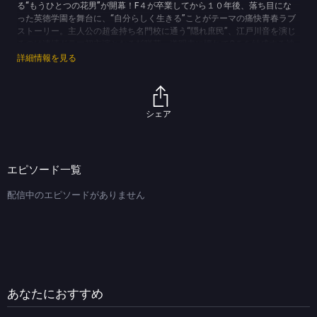
る“もうひとつの花男”が開幕！F４が卒業してから１０年後、落ち目にな
った英徳学園を舞台に、“自分らしく生きる”ことがテーマの痛快青春ラブ
ストーリー。主人公の超金持ち名門校に通う“隠れ庶民”、江戸川音を演じ
るのは連続ドラマ初主演となる杉咲花。道明寺に憧れてC５を結成する神
楽木晴には、平野紫耀。英徳学園のライバル校で生徒会長を務める馳天馬
詳細情報を見る
には中川大志が扮する。さらに、注目の若手俳優・女優が続々登場するな
ど、“花男”スタッフが総力を挙げてお届けする。
(C)TBS (C)神尾葉子／集英社
シェア
エピソード一覧
配信中のエピソードがありません
あなたにおすすめ