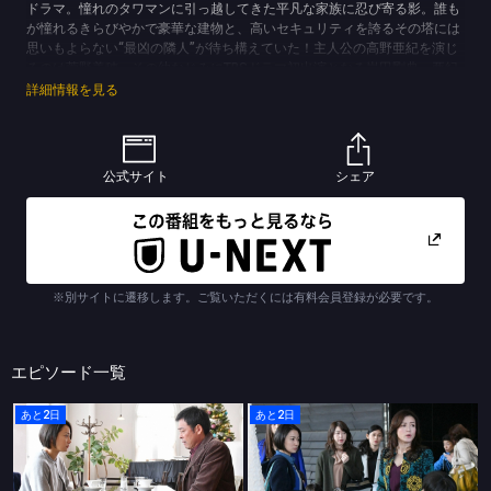
ドラマ。憧れのタワマンに引っ越してきた平凡な家族に忍び寄る影。誰も
が憧れるきらびやかで豪華な建物と、高いセキュリティを誇るその塔には
思いもよらない“最凶の隣人”が待ち構えていた！主人公の高野亜紀を演じ
るのは菅野美穂、その幼なじみにTBSドラマ初出演となる岩田剛典、亜紀
を監視する不気味な隣人に松嶋菜々子がふんし、タワマンで繰り広げられ
詳細情報を見る
る女たちの闇と家族愛を描く。
(C)TBSスパークル／TBS
公式サイト
シェア
※別サイトに遷移します。ご覧いただくには有料会員登録が必要です。
エピソード一覧
あと2日
あと2日
砂の塔～知りすぎた隣人
砂の塔～知りすぎた隣人
第９話 犯人、現る！誘拐事件に衝撃結末…ついに明かされる隣人の過去の全て
第８話 最後の対決！破られた親子の禁断－本当のお母さんの事…知りたい？