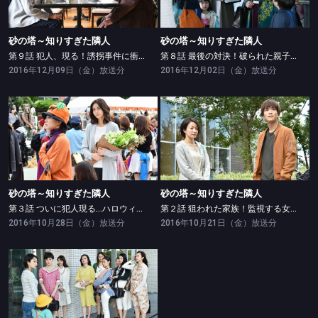
砂の塔～知りすぎた隣人
砂の塔～知りすぎた隣人
第９話 犯人、現る！誘拐事件に衝撃結末…ついに明かされる隣人の過去の全て
第８話 最後の対決！破られた親子の禁断－本当のお母さんの事…知りたい？
2016年12月09日（金）放送分
2016年12月02日（金）放送分
砂の塔～知りすぎた隣人
砂の塔～知りすぎた隣人
第３話 ついに犯人現る…ハロウィンにまぎれた仮面の男!!
第２話 狙われた家族！監視する女…母は娘を守れるか!?
砂の塔～知りすぎた隣人
砂の塔～知りすぎた隣人
第３話 ついに犯人現る…ハロウィンにまぎれた仮面の男!!
第２話 狙われた家族！監視する女…母は娘を守れるか!?
2016年10月28日（金）放送分
2016年10月21日（金）放送分
砂の塔～知りすぎた隣人
第１話 華やかなタワーマンション妻達を襲う幼児失踪事件…美しき最凶の隣人