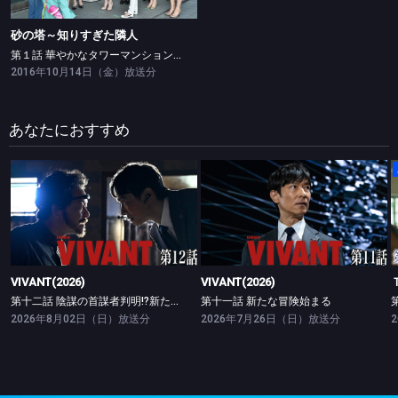
砂の塔～知りすぎた隣人
第１話 華やかなタワーマンション妻達を襲う幼児失踪事件…美しき最凶の隣人
2016年10月14日（金）放送分
あなたにおすすめ
VIVANT(2026)
VIVANT(2026)
第十二話 陰謀の首謀者判明!?新たな仲間との対峙
第十一話 新たな冒険始まる
VIVANT(2026)
VIVANT(2026)
第十二話 陰謀の首謀者判明!?新たな仲間との対峙
第十一話 新たな冒険始まる
2026年8月02日（日）放送分
2026年7月26日（日）放送分