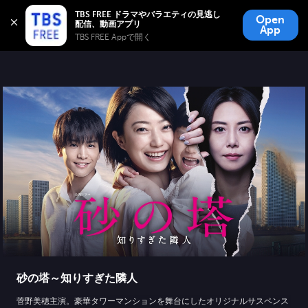
TBS FREE
TBS FREE ドラマやバラエティの見逃し
Open
無料見逃し配信
App
TBS FREE Appで開く 
砂の塔～知りすぎた隣人
菅野美穂主演。豪華タワーマンションを舞台にしたオリジナルサスペンス