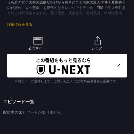
うら若き女子大生の悲痛な叫びから巻き起こる名家の殺人事件！夏樹静子
の代表作「Ｗの悲劇」を現代的なアレンジでドラマ化。TBSドラマ初主演
となる菅野美穂をはじめ、香川照之、成宮寛貴、谷村美月、中村橋之助、
武田鉄矢、池内淳子、江守徹、津川雅彦、小日向文世、真矢みきなど超豪
華陣を迎えて、夏樹ミステリーが持つ集団劇、密室劇の醍醐味をより深
詳細情報を見る
く、より痛快に描いていく！
【ストーリー】
派遣OLの一条春生（菅野美穂）は、突然派遣先の会社をクビになってしま
う。そんな矢先、以前キャバ嬢をしていた頃の仲間だった和辻摩子（谷村
公式サイト
シェア
美月）から、正月に和辻家の別荘で過ごさないかとの誘いの手紙を受け取
る。
春生は摩子の家族で日本有数の製薬会社を営む和辻家の別荘を訪れ、そこ
に集っている和辻製薬の社長・和辻与兵衛（津川雅彦）、妻・みね（池内
淳子）ら、和辻家の面々や与兵衛の主治医・間崎鐘平（香川照之）と対面
する。
※別サイトに遷移します。ご覧いただくには有料会員登録が必要です。
晩餐が終わり、各々くつろいでいた時、悲劇は起きた。与兵衛に呼ばれて
席をはずしていた摩子がナイフを手に握り締め、鮮血に染まった姿で皆の
前に現れたのだ。
(C)テレパック／TBS (C)夏樹静子
エピソード一覧
配信中のエピソードがありません