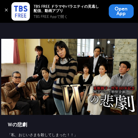
TBS FREE
TBS FREE ドラマやバラエティの見逃し
Open
無料見逃し配信
App
TBS FREE Appで開く 
Ｗの悲劇
「私、おじいさまを殺してしまった！！」