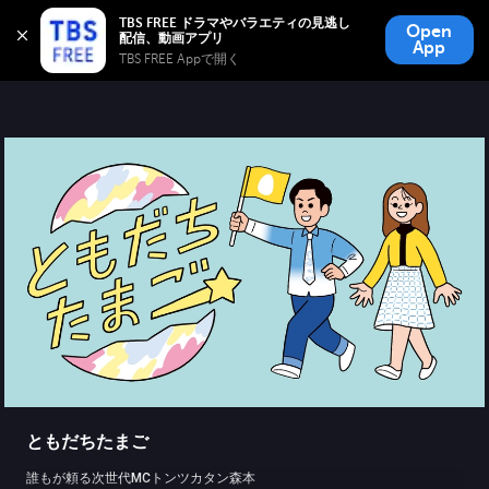
TBS FREE
TBS FREE ドラマやバラエティの見逃し
Open
無料見逃し配信
App
TBS FREE Appで開く 
ともだちたまご
誰もが頼る次世代MCトンツカタン森本