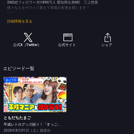
SNS総フォロワー 約1890万人 愛知県出身MC 三上悠亜
様々な人をゲストに迎えて本気の友達を探します！
©CBCテレビ
詳細情報を見る
公式X（Twitter）
公式サイト
シェア
エピソード一覧
あと1日
ともだちたまご
平成レトログッズ続々！「すっごい変装してやってる」三上悠亜の意外な行動が明らかに！
ともだちたまご
平成レトログッズ続々！「すっごい変装してやってる」三上悠亜の意外な行動が明らかに！
2026年8月01日（土）放送分