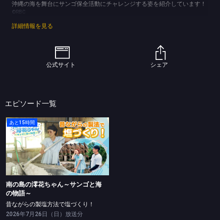
沖縄の海を舞台にサンゴ保全活動にチャレンジする姿を紹介しています！
©RBC
詳細情報を見る
公式サイト
シェア
エピソード一覧
あと15時間
南の島の澪花ちゃん～サンゴと海の物語～
昔ながらの製塩方法で塩づくり！
南の島の澪花ちゃん～サンゴと海
の物語～
昔ながらの製塩方法で塩づくり！
2026年7月26日（日）放送分