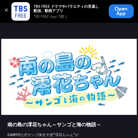
TBS FREE
TBS FREE ドラマやバラエティの見逃し
Open
無料見逃し配信
App
TBS FREE Appで開く 
南の島の澪花ちゃん～サンゴと海の物語～
SANYO公式サンゴ保全大使“澪花ちゃん”が