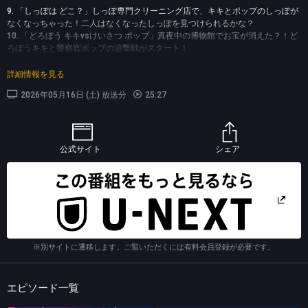
9. 「しっぽは どこ？」しっぽ専門クリーニング店で、キキとポップのしっぽが
なくなっちゃった！二人はなくなったしっぽを見つけられるかな？
10. 「どろぼう キキvsけいさつ ポップ」真夜中の博物館でお宝が消えた？！ど
ろぼうキキと警察官ポップの追撃戦がスタート！
11.「おやつ だいすき」アイスにキャンディー、クッキーまで！こっそりおやつ
を食べていたキキとポップだけど、ママとパパに見つかっちゃった！キキとポ
詳細情報を見る
ップ、うそはだめだよ！
2026年05月16日 (土) 放送分
25:27
12. 「いない いない ばあ」泣いているプリンちゃんを笑わせるために、キキと
ポップが「いないいないばあ！」に挑戦！プリンちゃんは笑ってくれるかな？
13.「ドキドキ モンスター」闇の中から謎の影が登場！キキのいたずらだと思っ
ていたポップだけど、もしかして本物のモンスター！？
キキとポップは無事に逃げられるかな？
公式サイト
シェア
14.「ハンプティ ダンプティ」ハンプティダンプティが転んで、体にヒビが入っ
ちゃった！キキとポップは一生けんめい直そうとするけれど…うまくいくか
な？はたしてハンプティダンプティを助けられるかな？
15. 「キキ vs ポップ どっちが すごい？」子猫のキキと子犬のポップ、どっち
がすごい？猫チームと犬チームの楽しい勝負がはじまるよ！
16.「ごひきの こいぬ」キキとポップが、かわいいわんちゃんたちのお世話に挑
戦！でも、目を離したすきに絵の具のバケツに落ちて、みんなカラフルに！
(C) [2026] The Pinkfong Company, Inc. All Rights Reserved.
※別サイトに遷移します。ご覧いただくには有料会員登録が必要です。
エピソード一覧