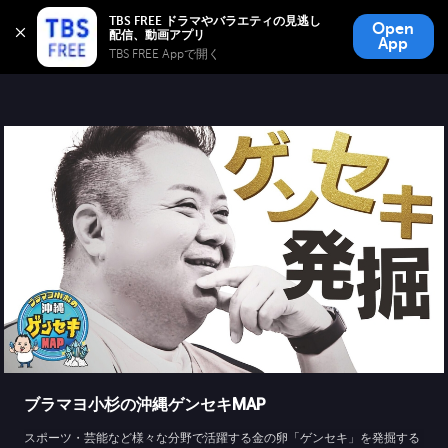
TBS FREE
TBS FREE ドラマやバラエティの見逃し
Open
無料見逃し配信
App
TBS FREE Appで開く 
ブラマヨ小杉の沖縄ゲンセキMAP
スポーツ・芸能など様々な分野で活躍する金の卵「ゲンセキ」を発掘する