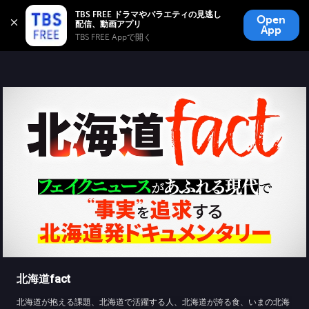
TBS FREE
TBS FREE ドラマやバラエティの見逃し
Open
無料見逃し配信
App
TBS FREE Appで開く 
北海道fact
北海道が抱える課題、北海道で活躍する人、北海道が誇る食、いまの北海