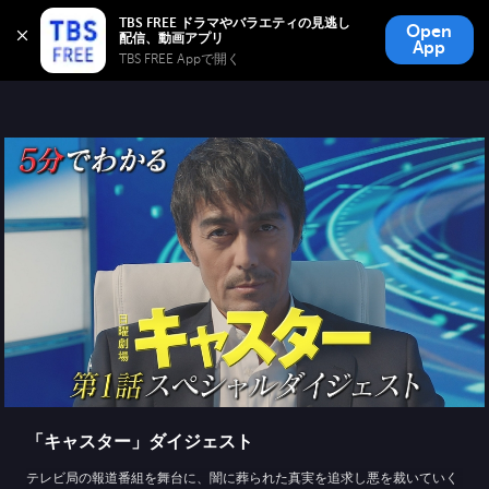
TBS FREE
TBS FREE ドラマやバラエティの見逃し
Open
無料見逃し配信
App
TBS FREE Appで開く 
「キャスター」ダイジェスト
テレビ局の報道番組を舞台に、闇に葬られた真実を追求し悪を裁いていく