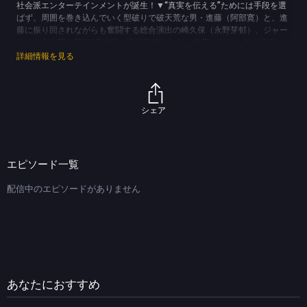
社会派エンターテインメントが誕生！▼“真実を伝える”ためには手段を選
ばず、周囲を巻き込んでいく型破りで破天荒な男・進藤（阿部寛）と、進
藤に振り回されながらも奮闘する総合演出の崎久保（永野芽郁）、ジャー
ナリスト志望の新米AD本橋（道枝駿佑）など、進藤のキャスター就任に
よって、いつの間にかチームとして成長していくことに！？
詳細情報を見る
(C)TBS
シェア
エピソード一覧
配信中のエピソードがありません
あなたにおすすめ