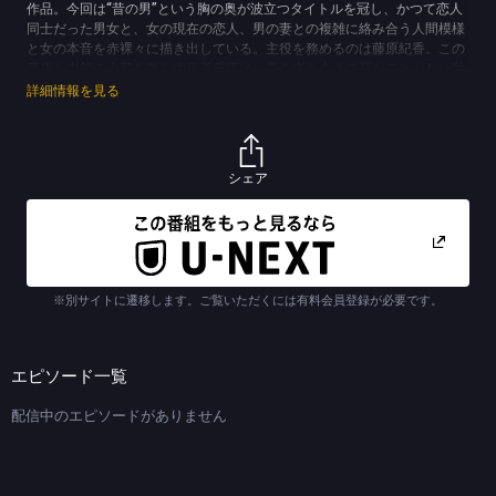
作品。今回は“昔の男”という胸の奥が波立つタイトルを冠し、かつて恋人
同士だった男女と、女の現在の恋人、男の妻との複雑に絡み合う人間模様
と女の本音を赤裸々に描き出している。主役を務めるのは藤原紀香。この
藤原と内館の火花を散らす化学反応は、見る者を今まで見たことがない世
界へと誘うことだろう。藤原演じるあかりの“昔の男”役には、絶大な人気
詳細情報を見る
を誇る大沢たかおが扮する。また、その妻に富田靖子、あかりの現在の恋
人に阿部寛というそそられるキャストも期待感をあおる。内館ワールド全
開の「昔の男」をどうぞお楽しみに！
【ストーリー】
シェア
原あかり（藤原紀香）は宝石店に勤める２９才。職場では販売員をしてい
るが、美貌とスタイルの良さを買われ、パーティーに出席させられたりも
している。同僚の中には、そんなあかりの立場を妬む人間もいるが、実際
はやりがいのある仕事を与えられているわけでもなく、人形扱いされてい
るだけだということは誰よりも自分が一番よく知っている。プライベート
では現在、会社が契約しているやり手の公認会計士・北沢迅人（阿部寛）
※別サイトに遷移します。ご覧いただくには有料会員登録が必要です。
とつき合っているが、迅人はバツイチで、再婚の意志はまったくない。
さらにあかりには、いまだに引っかかっているある過去があった。学生時
代につき合っていた池田嵐（大沢たかお）がそれである。実のところ、い
まだに嵐の携帯の番号を自分の携帯から消すことができない。かつては激
エピソード一覧
しく愛し合った２人だったが、卒業が迫っても職に就く気配を見せない嵐
に不安を感じたあかりは、自分から嵐と別れたのである。
配信中のエピソードがありません
そんなある日、久々に学生時代の仲間が集まると聞いたあかりは、嵐が欠
席だと聞いて顔を出してみることにした。そこであかりは後輩の白井丈
（鈴木一真）たちから、嵐が一級建築士の資格を取って独立したという話
を聞く。さらにマリ（富田靖子）という女性と結婚しているという事実を