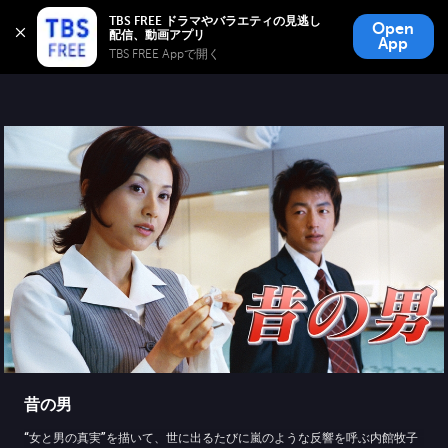
TBS FREE
TBS FREE ドラマやバラエティの見逃し
Open
無料見逃し配信
App
TBS FREE Appで開く 
昔の男
“女と男の真実”を描いて、世に出るたびに嵐のような反響を呼ぶ内館牧子