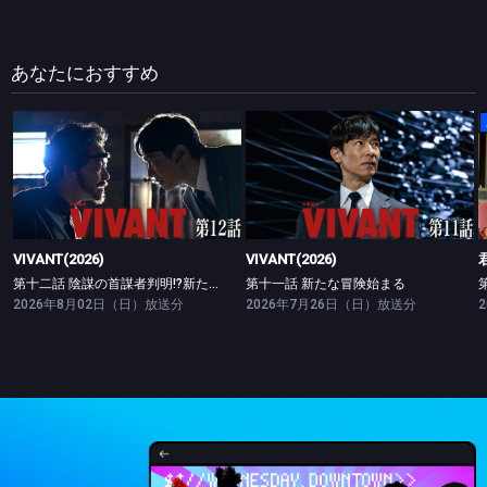
知り、あかりは大きなショックを受ける。ところが、あかりをさらに動揺
させる出来事が起こった。欠席だったはずの嵐が突然店に現れたのだ…。
※作品のオリジナリティを尊重し、放送当時のまま配信いたします。
(C)テレパック／TBS
あなたにおすすめ
VIVANT(2026)
VIVANT(2026)
第十二話 陰謀の首謀者判明!?新たな仲間との対峙
第十一話 新たな冒険始まる
VIVANT(2026)
VIVANT(2026)
第十二話 陰謀の首謀者判明!?新たな仲間との対峙
第十一話 新たな冒険始まる
2026年8月02日（日）放送分
2026年7月26日（日）放送分