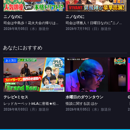
ニノなのに
ニノなのに
司会は中島歩！花火大会の帰りは何が一番早い？
司会は堺雅人！日曜日なのに“ニノなのに”！VIVANTコラボSP
2026年8月05日（水）放送分
2026年7月19日（日）放送分
あなたにおすすめ
あと3日
テレビ×ミセス
水曜日のダウンタウン
レッドカーペットinLAに密着★松山ケンイチ・高橋文哉ツッパリ勝負！
怪談に関する説 ほか
テレビ×ミセス
水曜日のダウンタウン
レッドカーペットinLAに密着★松山ケンイチ・高橋文哉ツッパリ勝負！
怪談に関する説 ほか
2026年8月03日（月）放送分
2026年8月05日（水）放送分