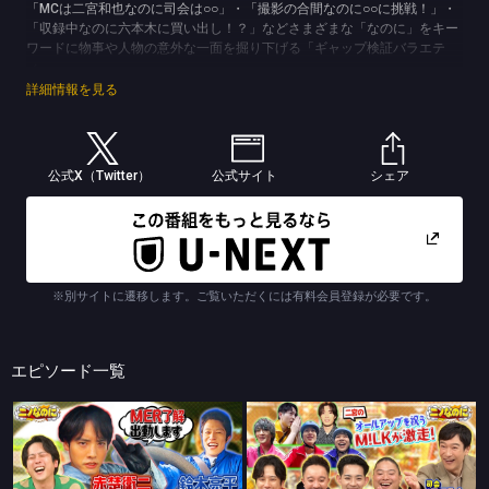
「MCは二宮和也なのに司会は○○」・「撮影の合間なのに○○に挑戦！」・
「収録中なのに六本木に買い出し！？」などさまざまな「なのに」をキー
ワードに物事や人物の意外な一面を掘り下げる「ギャップ検証バラエテ
ィ」。
(C)極東電視台/TBS
詳細情報を見る
公式X（Twitter）
公式サイト
シェア
※別サイトに遷移します。ご覧いただくには有料会員登録が必要です。
エピソード一覧
ニノなのに
ニノなのに
司会は中島歩！花火大会の帰りは何が一番早い？
司会は堺雅人！日曜日なのに“ニノなのに”！VIVANTコラボSP