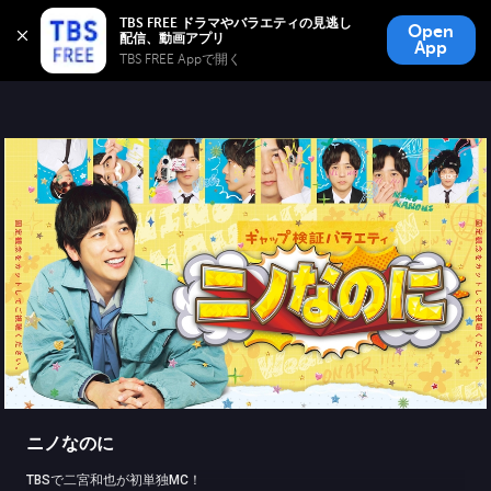
TBS FREE
TBS FREE ドラマやバラエティの見逃し
Open
無料見逃し配信
App
TBS FREE Appで開く 
ニノなのに
TBSで二宮和也が初単独MC！