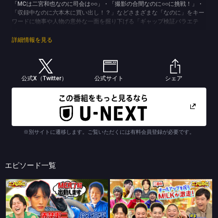
「MCは二宮和也なのに司会は○○」・「撮影の合間なのに○○に挑戦！」・
「収録中なのに六本木に買い出し！？」などさまざまな「なのに」をキー
ワードに物事や人物の意外な一面を掘り下げる「ギャップ検証バラエテ
ィ」。
(C)極東電視台/TBS
詳細情報を見る
公式X（Twitter）
公式サイト
シェア
※別サイトに遷移します。ご覧いただくには有料会員登録が必要です。
エピソード一覧
ニノなのに
ニノなのに
司会は中島歩！花火大会の帰りは何が一番早い？
司会は堺雅人！日曜日なのに“ニノなのに”！VIVANTコラボSP