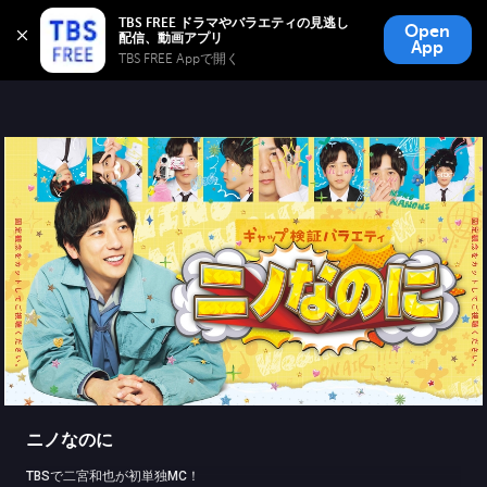
TBS FREE
TBS FREE ドラマやバラエティの見逃し
Open
無料見逃し配信
App
TBS FREE Appで開く 
ニノなのに
TBSで二宮和也が初単独MC！