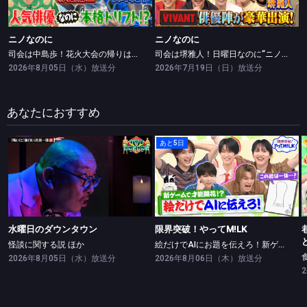
ニノなのに
ニノなのに
司会は中島歩！花火大会の帰りは何が一番早い？
司会は堺雅人！日曜日なのに“ニノなのに”！VIVANTコラボSP
2026年8月05日（水）放送分
2026年7月19日（日）放送分
あなたにおすすめ
あと5日
水曜日のダウンタウン
限界突破！やってM!LK
怪談に関する説 ほか
絵だけでAIにお題を伝えろ！新ゲームで絵の才能開花！？
水曜日のダウンタウン
限界突破！やってM!LK
怪談に関する説 ほか
絵だけでAIにお題を伝えろ！新ゲームで絵の才能開花！？
2026年8月05日（水）放送分
2026年8月06日（木）放送分