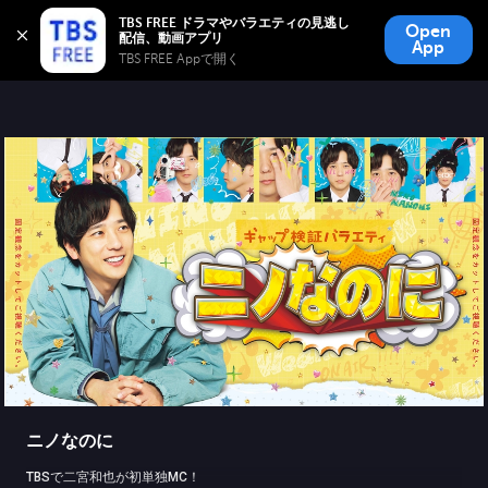
TBS FREE
TBS FREE ドラマやバラエティの見逃し
Open
無料見逃し配信
App
TBS FREE Appで開く 
ニノなのに
TBSで二宮和也が初単独MC！