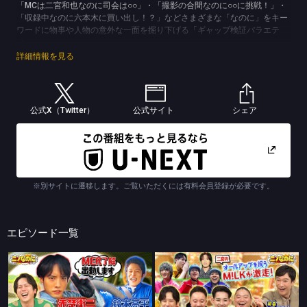
「MCは二宮和也なのに司会は○○」・「撮影の合間なのに○○に挑戦！」・
「収録中なのに六本木に買い出し！？」などさまざまな「なのに」をキー
ワードに物事や人物の意外な一面を掘り下げる「ギャップ検証バラエテ
ィ」。
(C)極東電視台/TBS
詳細情報を見る
公式X（Twitter）
公式サイト
シェア
※別サイトに遷移します。ご覧いただくには有料会員登録が必要です。
エピソード一覧
ニノなのに
ニノなのに
司会は中島歩！花火大会の帰りは何が一番早い？
司会は堺雅人！日曜日なのに“ニノなのに”！VIVANTコラボSP