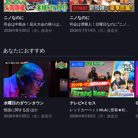
ニノなのに
ニノなのに
司会は中島歩！花火大会の帰りは何が一番早い？
司会は堺雅人！日曜日なのに“ニノなのに”！VIVANTコラボSP
2026年8月05日（水）放送分
2026年7月19日（日）放送分
あなたにおすすめ
あと3日
水曜日のダウンタウン
テレビ×ミセス
怪談に関する説 ほか
レッドカーペットinLAに密着★松山ケンイチ・高橋文哉ツッパリ勝負！
水曜日のダウンタウン
テレビ×ミセス
怪談に関する説 ほか
レッドカーペットinLAに密着★松山ケンイチ・高橋文哉ツッパリ勝負！
2026年8月05日（水）放送分
2026年8月03日（月）放送分