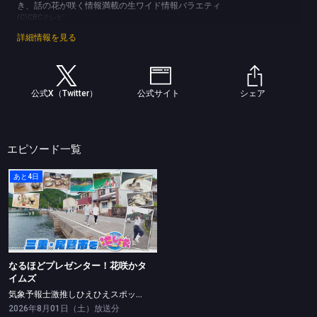
き、話の花が咲く情報満載の生ワイド情報バラエティ
(C)CBCテレビ
詳細情報を見る
公式X（Twitter）
公式サイト
シェア
エピソード一覧
あと4日
なるほどプレゼンター！花咲かタイムズ
気象予報士激推しひえひえスポット！おいでやす小田は三重・尾鷲市へ
なるほどプレゼンター！花咲かタ
イムズ
気象予報士激推しひえひえスポット！おいでやす小田は三重・尾鷲市へ
2026年8月01日（土）放送分