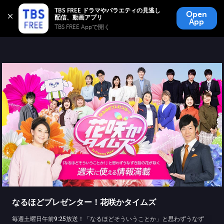
TBS FREE
TBS FREE ドラマやバラエティの見逃し
Open
無料見逃し配信
App
TBS FREE Appで開く 
なるほどプレゼンター！花咲かタイムズ
毎週土曜日午前9:25放送！「なるほどそういうことか」と思わずうなず