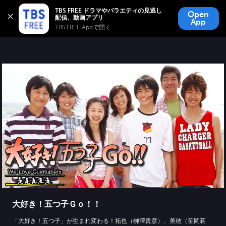
TBS FREE
TBS FREE ドラマやバラエティの見逃し
Open
無料見逃し配信
App
TBS FREE Appで開く 
大好き！五つ子Ｇｏ！！
「大好き！五つ子」が生まれ変わる！拓也（栁澤貴彦）、美穂（笹岡莉