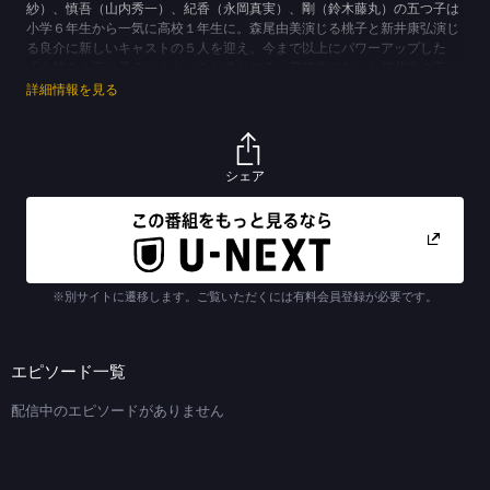
紗）、慎吾（山内秀一）、紀香（永岡真実）、剛（鈴木藤丸）の五つ子は
小学６年生から一気に高校１年生に。森尾由美演じる桃子と新井康弘演じ
る良介に新しいキャストの５人を迎え、今まで以上にパワーアップした
「大好き！五つ子Ｇｏ！！」をお送りする。高校生になった桜井家の五つ
子たちは将来の夢、自分探し、恋、勉強、アルバイト…様々な青春の悩み
詳細情報を見る
を抱えている。子供たちはより世間との接点が増え、自分の世界を持ち、
桃子と良介が知らないことも多くなる。２人が手助けしようにも、思春期
の子供たちにはなかなか気持ちが届かない。反発するばかりの子供たち
が、時には憎たらしくなることも。いつしか家族の気持ちはそれぞれ違っ
シェア
た方向に向かっているように桃子は感じ始める。成長し、今まで以上に現
実的な問題に直面してもがいている五つ子たち。喫煙、性の問題、進
学…。彼らに振り回されながらも、明るく、笑顔を忘れずに子供たちを見
つめようとする桃子と良介。子供たちは「家族の絆」に改めて気付くこと
ができるのか？苦労が５倍なら、喜びも５倍。誰かがいつも自分のことを
考えていてくれる、ということを知った時、桜井家の五つ子たちはまた一
※別サイトに遷移します。ご覧いただくには有料会員登録が必要です。
歩成長しているはずだ。
(C)TBSスパークル／TBS
エピソード一覧
配信中のエピソードがありません