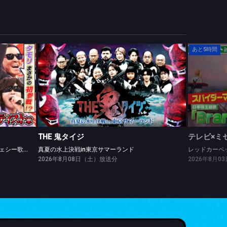
あと5時間
THE 鬼タイジ
浜田参戦SP★ISSA＆Toshl歌手軍vs樹ジェシー歌謡祭軍
真夏の水上決戦in東京サマーランド
THE 鬼タイジ
テレビ×ミ
浜田参戦SP★ISSA＆Toshl歌手軍vs樹ジェシー歌謡祭軍
真夏の水上決戦in東京サマーランド
2026年8月08日（土）放送分
2026年8月