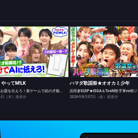
限界突破！やってM!LK
ハマダ歌謡祭★オオカミ少年
絵だけでAIにお題を伝えろ！新ゲームで絵の才能開花！？
やってM!LK
ハマダ歌謡祭★オオカミ少年
絵だけでAIにお題を伝えろ！新ゲームで絵の才能開花！？
06日（木）放送分
2026年8月07日（金）放送分