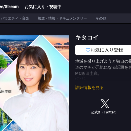
ve/Stream
お気に入り・視聴中
バラエティ・音楽
報道・情報・ドキュメンタリー
その他
キタコイ
お気に入り登録
地域を盛り上げようと独自の
道のマチが元気になる話題を
MC飯田圭織。
(C)HBC
詳細情報を見る
公式X（Twitter）