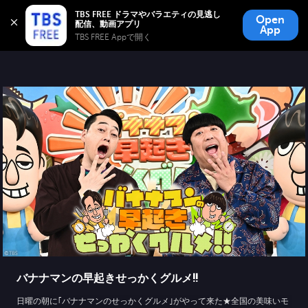
TBS FREE
TBS FREE ドラマやバラエティの見逃し
Open
無料見逃し配信
App
TBS FREE Appで開く 
バナナマンの早起きせっかくグルメ!!
日曜の朝に｢バナナマンのせっかくグルメ｣がやって来た★全国の美味いモ