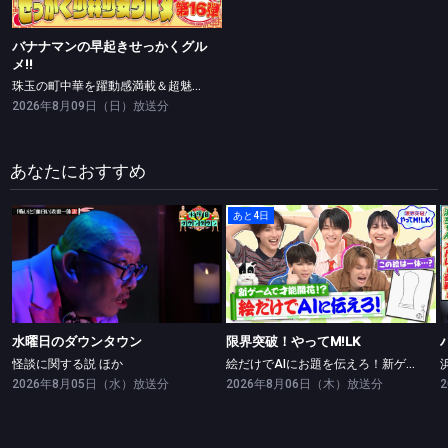
バナナマンの早起きせっかくグル
メ!!
珠玉の町中華を躍動感満載＆超魅力的にお届け！
2026年8月09日（日）放送分
あなたにおすすめ
あと4日
水曜日のダウンタウン
限界突破！やってM!LK
怪談に関する説 ほか
絵だけでAIにお題を伝えろ！新ゲームで絵の才能開花！？
水曜日のダウンタウン
限界突破！やってM!LK
怪談に関する説 ほか
絵だけでAIにお題を伝えろ！新ゲームで絵の才能開花！？
2026年8月05日（水）放送分
2026年8月06日（木）放送分