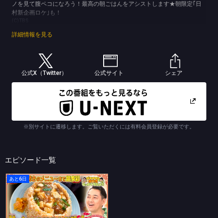
ノを見て腹ペコになろう！最高の朝ごはんをアシストします★朝限定｢日
村新企画ロケ｣も！
(C)TBS
詳細情報を見る
公式X（Twitter）
公式サイト
シェア
※別サイトに遷移します。ご覧いただくには有料会員登録が必要です。
エピソード一覧
あと6日
バナナマンの早起きせっかくグルメ!!
珠玉の町中華を躍動感満載＆超魅力的にお届け！