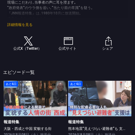
現場にこだわり､当事者の声に耳を澄ます｡
"政府発表"のウラ側を追い､"当たり前の常識"を疑う｡
『JNN報道特集』は､1980年10月に放送開始｡
過去も､今も､これからも､
激動する時代と､向き合い続けます｡
詳細情報を見る
(C)TBS
公式X（Twitter）
公式サイト
シェア
エピソード一覧
あと6日
あと6日
報道特集
報道特集
大阪・西成と中国 変貌する街
熊本地震“見えづらい避難者”も 支援は？
報道特集
報道特集
大阪・西成と中国 変貌する街
熊本地震“見えづらい避難者”も 支援は？
2026年8月08日（土）放送分
2026年8月08日（土）放送分