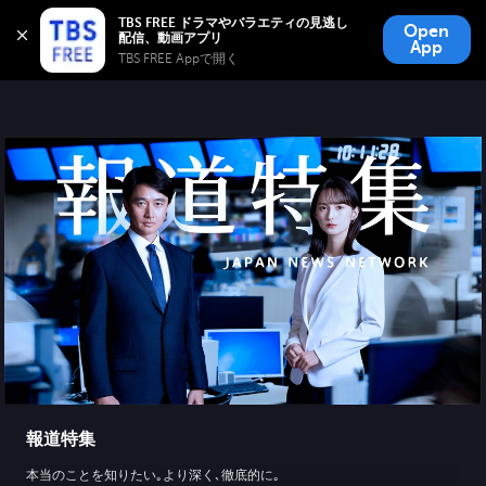
TBS FREE
TBS FREE ドラマやバラエティの見逃し
Open
無料見逃し配信
App
TBS FREE Appで開く 
報道特集
本当のことを知りたい｡より深く､徹底的に｡