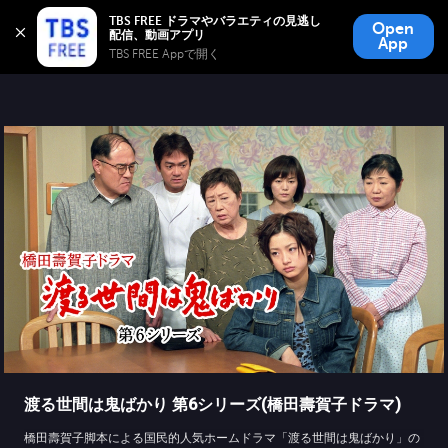
TBS FREE
TBS FREE ドラマやバラエティの見逃し
Open
無料見逃し配信
App
TBS FREE Appで開く 
渡る世間は鬼ばかり 第6シリーズ(橋田壽賀子ドラマ)
橋田壽賀子脚本による国民的人気ホームドラマ「渡る世間は鬼ばかり」の