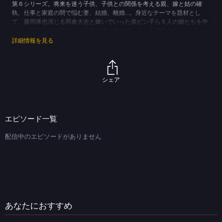
第６シリーズ。将来を迷う子供、子供との関係を考える親、嫁と姑の確
執、仕事と家庭の間で悩む妻、結婚、離婚…。身近なテーマを題材とし
て、藤岡琢也演じる岡倉大吉と嫁いでいった泉ピン子ら５人の娘たちを中
心に、時代と共に変貌する家族の姿を描いていく。上戸彩ら新メンバーも
続々登場する。
詳細情報を見る
(C)TBS
シェア
エピソード一覧
配信中のエピソードがありません
あなたにおすすめ