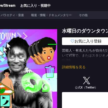
ve/Stream
お気に入り・視聴中
バラエティ・音楽
報道・情報・ドキュメンタリー
その他
水曜日のダウンタウ
お気に入り登録
芸能人・有名人たちが自分だけ
いてVTRで、またはスタジオ
(C)TBS
詳細情報を見る
公式X（Twitter）