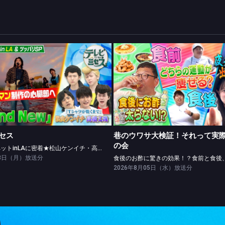
テレビ×ミセス
巷のウワサ大検証！それって実際ど
レッドカーペットinLAに密着★松山ケンイチ・高橋文哉ツッパリ勝負！
セス
巷のウワサ大検証！それって実
の会
レッドカーペットinLAに密着★松山ケンイチ・高橋文哉ツッパリ勝負！
03日（月）放送分
2026年8月05日（水）放送分