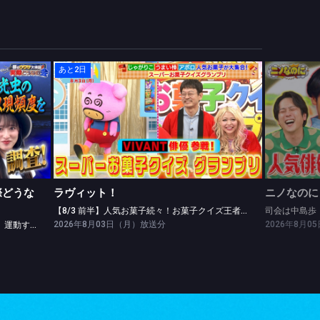
あと2日
うなの会
ラヴィット！
食後のお酢に驚きの効果！？食前と食後、運動するなら？
【8/3 前半】人気お菓子続々！お菓子クイズ王者丸山に山中崇らが挑む
司会は中
際どうな
ラヴィット！
ニノなのに
【8/3 前半】人気お菓子続々！お菓子クイズ王者丸山に山中崇らが挑む
司会は中島歩
2026年8月03日（月）放送分
2026年8月
食後のお酢に驚きの効果！？食前と食後、運動するなら？