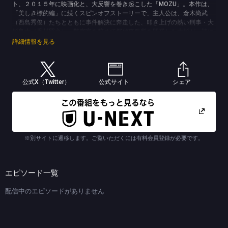
ト、２０１５年に映画化と、大反響を巻き起こした「MOZU」。本作は、
「美しき標的編」に続くスピンオフストーリーで、主人公は、倉木尚武
（西島秀俊）たちとともに事件解決に奔走した、叩き上げの熱い刑事・大
杉良太（香川照之）。警察官を辞めて探偵事務所を開業した大杉が、謎に
包まれた施設を調査する中で、自身が警察を辞めるきっかけとなった理由
詳細情報を見る
が明らかになっていく。「美しき標的編」とは打って変わり、ダークでミ
ステリアスに描かれているのも見どころ。
【あらすじ】
元警視庁捜査一課の敏腕刑事で、今は探偵業を営む大杉（香川照之）。い
公式X（Twitter）
公式サイト
シェア
まだ軌道に乗らない大杉探偵事務所に、お天気キャスターの小池リサ（早
見あかり）が依頼に訪れる。依頼内容は、１８年前に死んだはずの双子の
妹・リナ（早見あかり・２役）の捜索。送り主不明で送られてきた映像
に、施設の１室で獣のように一変しカウンセラーを襲うリナの姿が映って
いたのだ。リサはリナがどこかで生きていると確信していた。そして１年
前に両親を殺害した犯人が妹だとも…。リサの両親は、廃墟となった大学
※別サイトに遷移します。ご覧いただくには有料会員登録が必要です。
病院の研究所で何者かに殺された後、心臓をえぐり取られていた。一方、
離婚調停中の大杉は、なぜ家族に相談もせず警察を辞めたのかと問われる
が、かたくなに口をつぐむ。脳裏に明滅するのは、刑事を辞めるきっかけ
となった事件…後輩刑事の三島彰文（桐谷健太）と共に追った、新谷宏美
エピソード一覧
の模倣犯による悲惨な連続殺人事件の記憶だった。
(C)TBS・WOWOW (C)逢坂剛／集英社
配信中のエピソードがありません