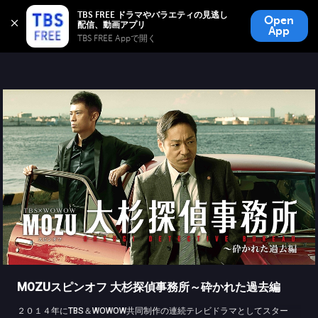
TBS FREE
TBS FREE ドラマやバラエティの見逃し
Open
無料見逃し配信
App
TBS FREE Appで開く 
MOZUスピンオフ 大杉探偵事務所～砕かれた過去編
２０１４年にTBS＆WOWOW共同制作の連続テレビドラマとしてスター