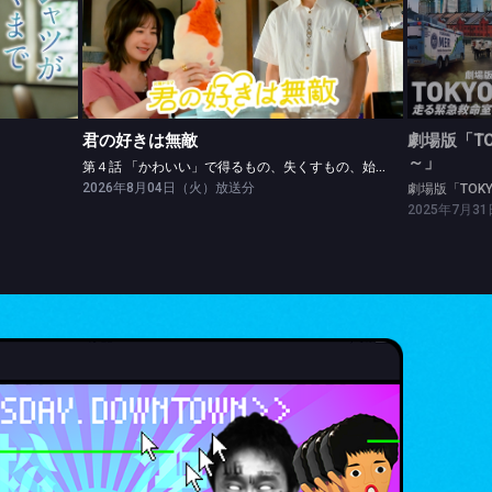
君の好きは無敵
劇場版「
ら
第４話 「かわいい」で得るもの、失くすもの、始まる♥もの
劇場版「
君の好きは無敵
劇場版「TO
～」
第４話 「かわいい」で得るもの、失くすもの、始まる♥もの
2026年8月04日（火）放送分
劇場版「TOK
2025年7月