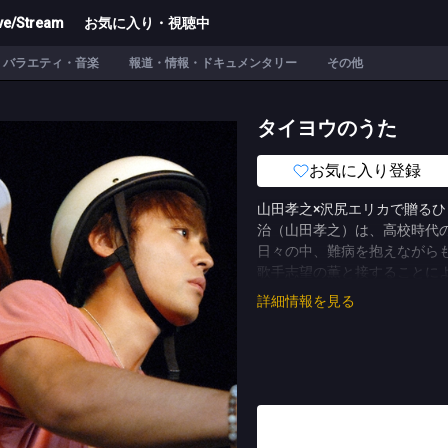
ve/Stream
お気に入り・視聴中
バラエティ・音楽
報道・情報・ドキュメンタリー
その他
タイヨウのうた
お気に入り登録
山田孝之×沢尻エリカで贈る
治（山田孝之）は、高校時代
日々の中、難病を抱えながら
歌手志望の薫と接することに
中圭、小林麻央、ベッキー、
詳細情報を見る
(C)TBS