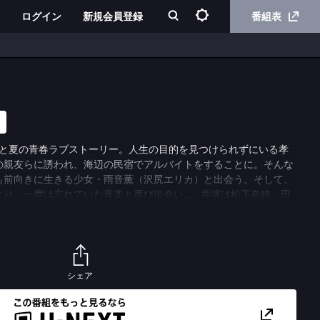
ログイン
新規会員登録
番組表
ひと夏の青春ラブストーリー。人生の目的を見つけられずにいる孝
の親友らに誘われ、海辺の民宿でアルバイトをすることに。そんな
も前向きに生きる少女・雨音薫（沢尻エリカ）と出会う。そして、
より、一度は忘れていた音楽と再び出会い…。共演は松下奈緒、田
要潤、勝村政信、竹中直人ほか。
シェア