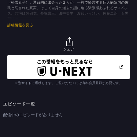
（松雪泰子）。運命的に出会った２人が、一族で経営する個人病院内の確
執と隠された真実、そして自身の過去の謎に迫る緊張感あふれるサスペン
ス。共演は阿部寛、長塚京三、田中美里、渡辺いっけい、佐藤二朗、石黒
賢ほか。
(C)TBS
詳細情報を見る
シェア
※別サイトに遷移します。ご覧いただくには有料会員登録が必要です。
エピソード一覧
配信中のエピソードがありません