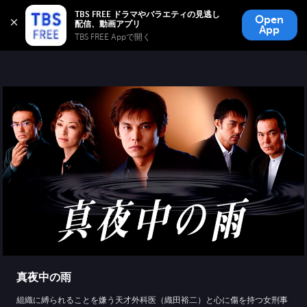
TBS FREE
TBS FREE ドラマやバラエティの見逃し
Open
無料見逃し配信
App
TBS FREE Appで開く 
真夜中の雨
組織に縛られることを嫌う天才外科医（織田裕二）と心に傷を持つ女刑事