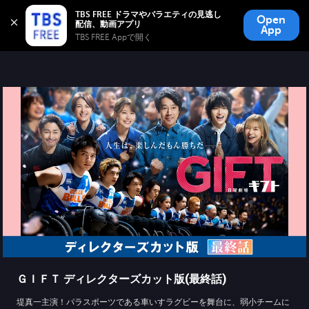
TBS FREE
TBS FREE ドラマやバラエティの見逃し
Open
無料見逃し配信
App
TBS FREE Appで開く 
ＧＩＦＴ ディレクターズカット版(最終話)
堤真一主演！パラスポーツである車いすラグビーを舞台に、弱小チームに