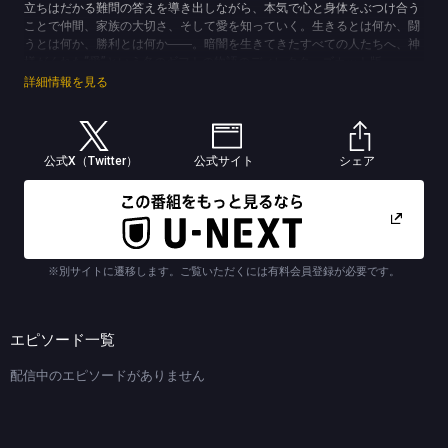
立ちはだかる難問の答えを導き出しながら、本気で心と身体をぶつけ合う
ことで仲間、家族の大切さ、そして愛を知っていく。生きるとは何か、闘
うとは何か、勝利とは何か――。暗闇を生きてきたすべての人たちへ、神
様がくれた“愛”という名のギフトの物語のディレクターズカット版。
堤が演じるのは、大学で准教授を務めながら「ブラックホール」の研究を
詳細情報を見る
する宇宙物理学者・伍鉄文人（ごてつ・ふみと）。天才“すぎる”頭脳と知
識を持ち合わせているが故に、悪意なく思ったことを発言してしまう人
物。興味のある難問を見つけ答えを導き出すことだけを生きがいとしてき
た伍鉄は、ひょんなことから車いすラグビーチーム「ブレイズブルズ」の
公式X（Twitter）
公式サイト
シェア
練習の見学へ。そこで様々な障がいがある個性豊かな選手たちと出会う
が、プレーに一体感がなく、勝てる雰囲気はない弱小チームだった。問題
だらけの光景を目にした伍鉄は、車いすラグビーのルールも知らずして
「僕なら勝たせることができます。このチームを日本一にさせましょう」
と宣言。最初はただ“勝てない”という難問を解いていくだけのつもりだっ
た伍鉄だが、選手と本気でぶつかり合い、個々が抱える人生の傷を知るこ
※別サイトに遷移します。ご覧いただくには有料会員登録が必要です。
とで自身の抱える難問とも向き合っていくことに。
そんなブルズに所属する輝きを失った孤高のエース・宮下涼（みやした・
りょう）役に山田裕貴、取材をきっかけにブルズと関わっていく雑誌記
者・霧山人香（きりやま・ひとか）役で有村架純がそれぞれ日曜劇場に初
エピソード一覧
出演。さらに、夢を失った車いすヤンキーの青年・朝谷圭二郎（あさや・
けいじろう）役に本田響矢、ブルズの選手役に細田善彦、ライバルチーム
配信中のエピソードがありません
「シャークヘッド」の絶対的エース・谷口聡一（たにぐち・そういち）役
を細田佳央太が務める。
また、低迷するブルズを率いる姉御肌の女将・日野雅美（ひの・まさみ）
役で吉瀬美智子、「シャークヘッド」のヘッドコーチを務める冷酷で厳格