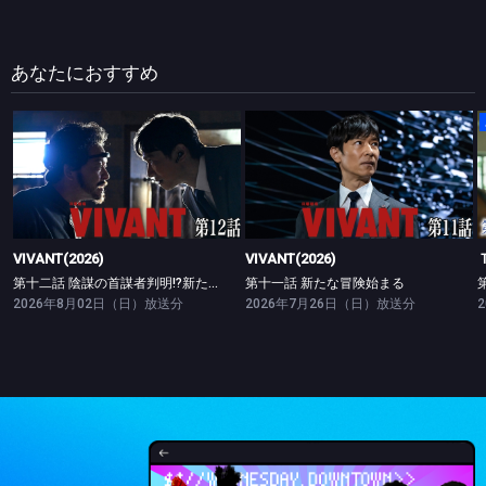
な名将・国見明保（くにみ・あきやす）役で安田顕、そして、音楽事務所
の作曲家のマネージャー・坂本昊（さかもと・そら）役で玉森裕太、昊の
母親で常人には理解しがたいユニークな感性をもつアート作家・坂本広江
（さかもと・ひろえ）役で山口智子も出演。
あなたにおすすめ
(C)TBS
VIVANT(2026)
VIVANT(2026)
第十二話 陰謀の首謀者判明!?新たな仲間との対峙
第十一話 新たな冒険始まる
VIVANT(2026)
VIVANT(2026)
第十二話 陰謀の首謀者判明!?新たな仲間との対峙
第十一話 新たな冒険始まる
2026年8月02日（日）放送分
2026年7月26日（日）放送分