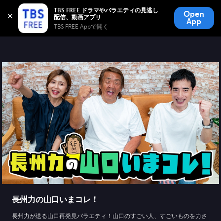
TBS FREE
TBS FREE ドラマやバラエティの見逃し
Open
無料見逃し配信
App
TBS FREE Appで開く 
長州力の山口いまコレ！
長州力が送る山口再発見バラエティ！山口のすごい人、すごいものを力さ