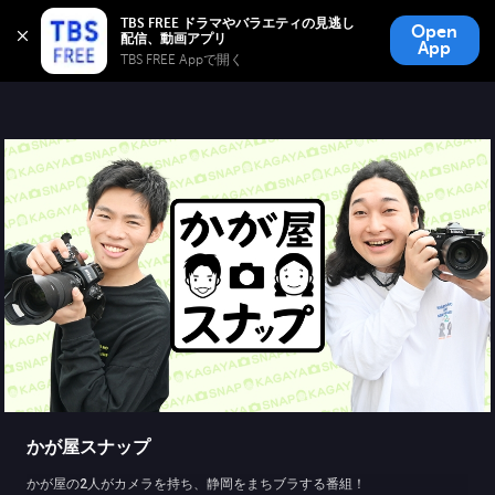
TBS FREE
TBS FREE ドラマやバラエティの見逃し
Open
無料見逃し配信
App
TBS FREE Appで開く 
かが屋スナップ
かが屋の2人がカメラを持ち、静岡をまちブラする番組！