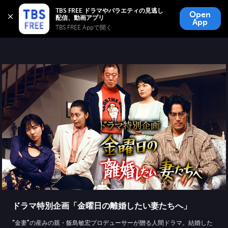
TBS FREE
TBS FREE ドラマやバラエティの見逃し
Open
無料見逃し配信
App
TBS FREE Appで開く 
ドラマ特別企画「金曜日の離婚したい妻たちへ」
“金妻”の産みの親・飯島敏宏プロデューサーが贈る人間ドラマ。結婚した