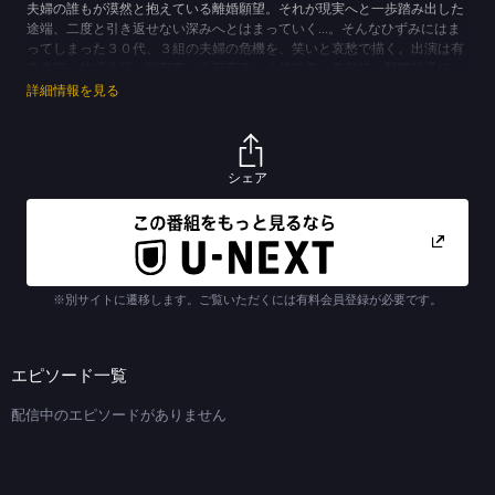
夫婦の誰もが漠然と抱えている離婚願望。それが現実へと一歩踏み出した
途端、二度と引き返せない深みへとはまっていく…。そんなひずみにはま
ってしまった３０代、３組の夫婦の危機を、笑いと哀愁で描く。出演は有
森也実、的場浩司、阿部寛、六平直政、小林聡美、美保純、野際陽子ほ
か。
詳細情報を見る
【ストーリー】
３０歳に差し掛かった川本裕子（有森也実）と森下良子（小林聡美）は、
結婚の現実にどっぷり漬かった自分と、女であり続けたい自分とのギャッ
プに悩んでいた。ある日、裕子は娘を母・静子（野際陽子）に預けて同級
シェア
生の結婚式に出席。久しぶりに顔を合わせた裕子と良子はその帰り、年下
の内田卓也（原田龍二）との恋に夢中だという岩井真理（美保純）の告白
を聞く。２人は浮気なんてと非難しながらもうらやましく思っていた。そ
んなある日、裕子は同じ職場の杉浦啓介（羽場裕一）から突然プロポーズ
され…。
(C)TBS
※別サイトに遷移します。ご覧いただくには有料会員登録が必要です。
エピソード一覧
配信中のエピソードがありません