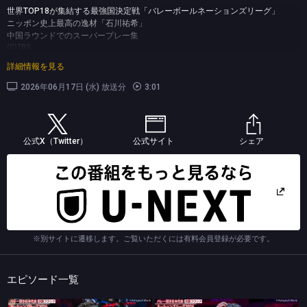
世界TOP18が集結する最強国決定戦「バレーボールネーションズリーグ」
ニッポン史上最高の逸材「石川祐希」
中国ラウンドでのスーパープレー集
(C)TBS
詳細情報を見る
2026年06月17日 (水) 放送分
3:01
公式X（Twitter）
公式サイト
シェア
※別サイトに遷移します。ご覧いただくには有料会員登録が必要です。
エピソード一覧