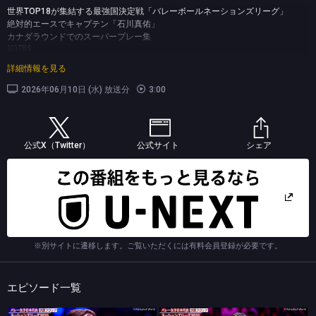
世界TOP18が集結する最強国決定戦「バレーボールネーションズリーグ」
絶対的エースでキャプテン「石川真佑」
カナダラウンドでのスーパープレー集
(C)TBS
詳細情報を見る
2026年06月10日 (水) 放送分
3:00
公式X（Twitter）
公式サイト
シェア
※別サイトに遷移します。ご覧いただくには有料会員登録が必要です。
エピソード一覧