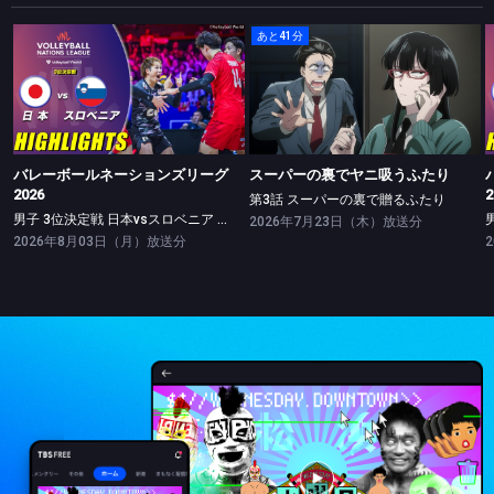
あと41分
バレーボールネーションズリーグ2026
スーパーの裏でヤニ吸うふたり
男子 3位決定戦 日本vsスロベニア ハイライト
第3話 スーパーの裏で贈るふたり
バレーボールネーションズリーグ
スーパーの裏でヤニ吸うふたり
2026
2
第3話 スーパーの裏で贈るふたり
男子 3位決定戦 日本vsスロベニア ハイライト
2026年7月23日（木）放送分
2026年8月03日（月）放送分