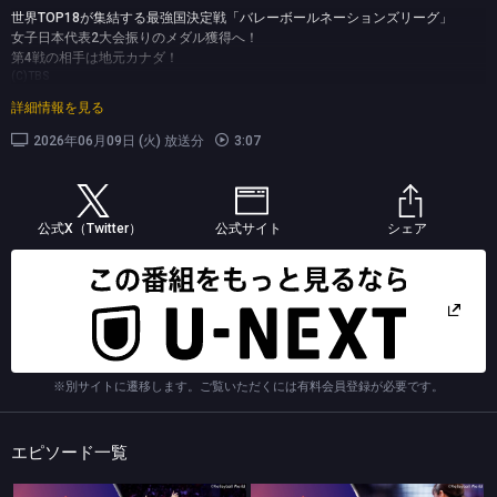
世界TOP18が集結する最強国決定戦「バレーボールネーションズリーグ」
女子日本代表2大会振りのメダル獲得へ！
第4戦の相手は地元カナダ！
(C)TBS
詳細情報を見る
2026年06月09日 (火) 放送分
3:07
公式X（Twitter）
公式サイト
シェア
※別サイトに遷移します。ご覧いただくには有料会員登録が必要です。
エピソード一覧