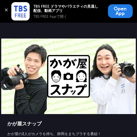
TBS FREE
TBS FREE ドラマやバラエティの見逃し
Open
無料見逃し配信
App
TBS FREE Appで開く 
かが屋スナップ
かが屋の2人がカメラを持ち、静岡をまちブラする番組！