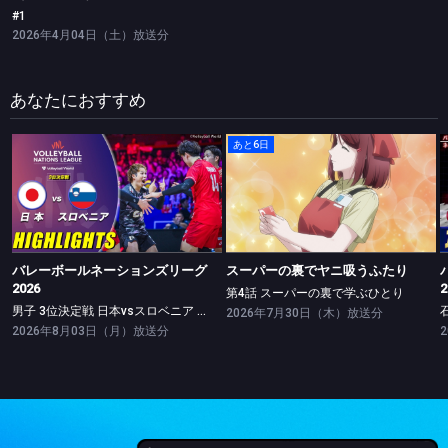
#1
2026年4月04日（土）放送分
あなたにおすすめ
あと6日
バレーボールネーションズリーグ2026
スーパーの裏でヤニ吸うふたり
男子 3位決定戦 日本vsスロベニア ハイライト
第4話 スーパーの裏で学ぶひとり
バレーボールネーションズリーグ
スーパーの裏でヤニ吸うふたり
2026
2
第4話 スーパーの裏で学ぶひとり
男子 3位決定戦 日本vsスロベニア ハイライト
2026年7月30日（木）放送分
2026年8月03日（月）放送分