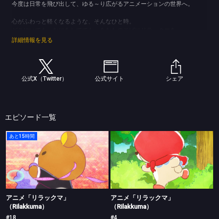
今度は日常を飛び出して、ゆる～り広がるアニメーションの世界へ。
心がふわっと軽くなるような、そんなひと時。
どこにいても、なにをしてても、あなたのそばにリラックマを。
新たにうごきだす、わくわくの物語。
詳細情報を見る
ぜひ「リラックマ」に会いにきてくださいね。
(C)SAN-X / チームリラックマ
公式X（Twitter）
公式サイト
シェア
エピソード一覧
あと15時間
アニメ「リラックマ」（Rilakkuma）
アニメ「リラックマ」（Rilakkuma）
#18
#4
アニメ「リラックマ」
アニメ「リラックマ」
（Rilakkuma）
（Rilakkuma）
#18
#4