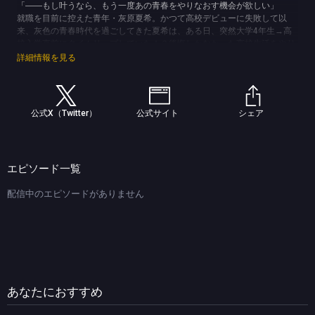
「――もし叶うなら、もう一度あの青春をやりなおす機会が欲しい」
就職を目前に控えた青年・灰原夏希。かつて高校デビューに失敗して以
来、灰色の青春時代を過ごしてきた夏希は、ある日、突然大学4年生→高
校入学直前にタイムリープしていた！？後悔しかなかった高校生活をやり
なおす機会を得た夏希は、灰色の青春を虹色に書き換える“虹色青春計
詳細情報を見る
画”をスタート！過去の経験を活かして、クラスカースト最上位な美男美
女のグループに加入したり、片思いをしていた美少女と急接近する夏希。
だけど、憧れた虹色の青春は楽しいことばかりではなく……。
果たして夏希は、憧れの青春をやりなおせるのか――！？
公式X（Twitter）
公式サイト
シェア
(C)雨宮和希・ホビージャパン／「灰原くんの強くて青春ニューゲーム」製作委員会
エピソード一覧
配信中のエピソードがありません
あなたにおすすめ