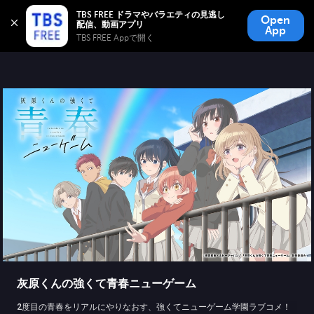
TBS FREE
TBS FREE ドラマやバラエティの見逃し
Open
無料見逃し配信
App
TBS FREE Appで開く 
灰原くんの強くて青春ニューゲーム
2度目の青春をリアルにやりなおす、強くてニューゲーム学園ラブコメ！