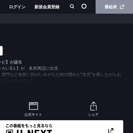
ログイン
新規会員登録
番組表
ンビ】が誕生
ッカい2人】が、名所周辺に出没
、雷門など名所に目がいきがちな街の隠れた“名店”を探しながらお
街ブラバラエティ】
を舞台にアッコが喜怒哀楽全開で大暴れ
人のコンビネーションにも注目
公式サイト
シェア