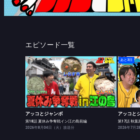
エピソード一覧
あと3日
アッコとジャンボ
第18話 夏休み争奪戦イン江の島前編
第17
アッコとジャンボ
アッコと
第18話 夏休み争奪戦イン江の島前編
第17話 秋
2026年8月04日（火）放送分
2026年7月