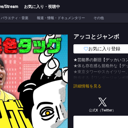
ve/Stream
お気に入り・視聴中
バラエティ・音楽
報道・情報・ドキュメンタリー
その他
アッコとジャンボ
お気に入り登録
★芸能界の新旧【デッカいコ
★体も存在感も規格外な【デ
★東京タワーやスカイツリー
散歩する【ワンダージャンボ
★スタジオを飛び出し、名所
詳細情報を見る
★忖度なしにズバズバ話す2
(C)ジーヤマtv/TBS
公式X（Twitter）