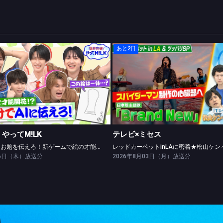
あと2日
限界突破！やってM!LK
テレビ×ミセス
絵だけでAIにお題を伝えろ！新ゲームで絵の才能開花！？
やってM!LK
テレビ×ミセス
絵だけでAIにお題を伝えろ！新ゲームで絵の才能開花！？
06日（木）放送分
2026年8月03日（月）放送分