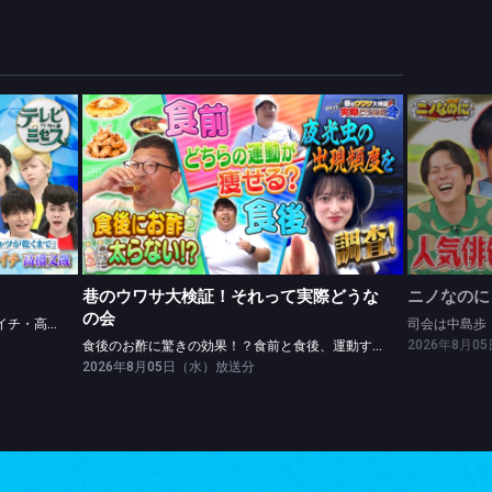
巷のウワサ大検証！それって実際どうなの会
レッドカーペットinLAに密着★松山ケンイチ・高橋文哉ツッパリ勝負！
食後のお酢に驚きの効果！？食前と食後、運動するなら？
司会は中
巷のウワサ大検証！それって実際どうな
ニノなのに
の会
レッドカーペットinLAに密着★松山ケンイチ・高橋文哉ツッパリ勝負！
司会は中島歩
2026年8月
食後のお酢に驚きの効果！？食前と食後、運動するなら？
2026年8月05日（水）放送分